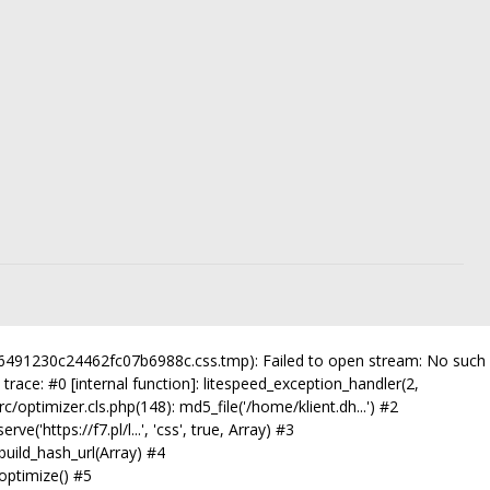
e66491230c24462fc07b6988c.css.tmp): Failed to open stream: No such
trace: #0 [internal function]: litespeed_exception_handler(2,
/optimizer.cls.php(148): md5_file('/home/klient.dh...') #2
https://f7.pl/l...', 'css', true, Array) #3
uild_hash_url(Array) #4
optimize() #5