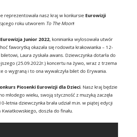
zie reprezentowała nasz kraj w konkursie
Eurowizji
eżącego roku utworem
To The Moon
!
 Eurowizja Junior 2022
, koninianka wylosowała utwór
Choć faworytką okazała się rodowita krakowianka – 12-
u biletowi, Laura zyskała awans. Dziewczynka dotarła do
ejszego (25.09.2022r.) koncertu na żywo, wraz z trzema
ce o wygraną i to ona wywalczyła bilet do Erywania.
onkurs Piosenki Eurowizji dla Dzieci
. Nasz kraj będzie
mo młodego wieku, swoją styczność z muzyką zaczęła
0-letnia dziewczynka brała udział m.in. w piątej edycji
 Kwiatkowskiego, doszła do finału.