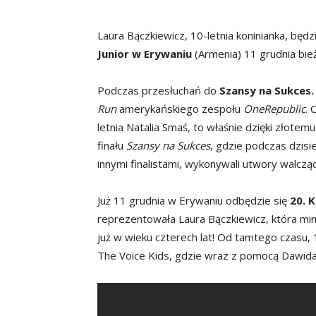
Laura Bączkiewicz, 10-letnia koninianka, będ
Junior w Erywaniu
(Armenia) 11 grudnia bi
Podczas przesłuchań do
Szansy na Sukces.
Run
amerykańskiego zespołu
OneRepublic
. 
letnia Natalia Smaś, to właśnie dzięki złotem
finału
Szansy na Sukces
, gdzie podczas dzisi
innymi finalistami, wykonywali utwory walczą
Już 11 grudnia w Erywaniu odbędzie się
20. K
reprezentowała Laura Bączkiewicz, która mi
już w wieku czterech lat! Od tamtego czasu, 1
The Voice Kids, gdzie wraz z pomocą Dawida