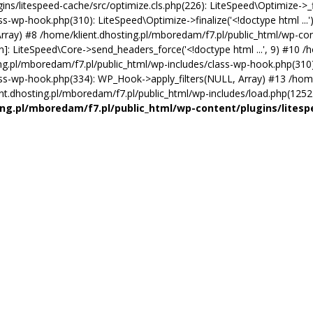
s/litespeed-cache/src/optimize.cls.php(226): LiteSpeed\Optimize->_fin
s-wp-hook.php(310): LiteSpeed\Optimize->finalize('<!doctype html ...
, Array) #8 /home/klient.dhosting.pl/mboredam/f7.pl/public_html/wp-con
function]: LiteSpeed\Core->send_headers_force('<!doctype html ...', 9) #
ng.pl/mboredam/f7.pl/public_html/wp-includes/class-wp-hook.php(310):
ass-wp-hook.php(334): WP_Hook->apply_filters(NULL, Array) #13 /home
.dhosting.pl/mboredam/f7.pl/public_html/wp-includes/load.php(1252): 
ng.pl/mboredam/f7.pl/public_html/wp-content/plugins/litesp