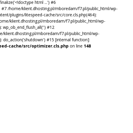
alize('<!doctype html ...') #6
') #7 /home/klient.dhosting.pl/mboredam/f7.pl/public_html/wp-
tent/plugins/litespeed-cache/src/core.cls.php(464):
10 /home/klient.dhosting.pl/mboredam/f7.pl/public_html/wp-
 wp_ob_end_flush_all('') #12
/klient.dhosting.pl/mboredam/f7.pl/public_html/wp-
do_action('shutdown') #15 [internal function]:
eed-cache/src/optimizer.cls.php
on line
148