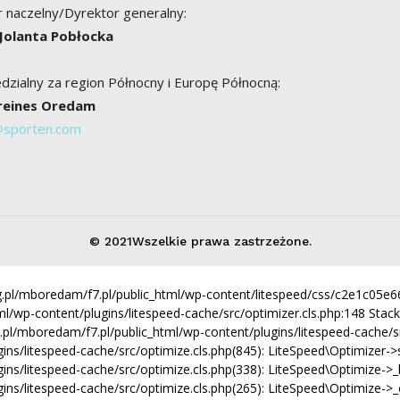
 naczelny/Dyrektor generalny:
 Jolanta Pobłocka
zialny za region Północny i Europę Północną:
Breines Oredam
@sporten.com
© 2021Wszelkie prawa zastrzeżone.
ing.pl/mboredam/f7.pl/public_html/wp-content/litespeed/css/c2e1c05
ml/wp-content/plugins/litespeed-cache/src/optimizer.cls.php:148 Stack 
ng.pl/mboredam/f7.pl/public_html/wp-content/plugins/litespeed-cache/src
litespeed-cache/src/optimize.cls.php(845): LiteSpeed\Optimizer->serve('
ns/litespeed-cache/src/optimize.cls.php(338): LiteSpeed\Optimize->_b
ins/litespeed-cache/src/optimize.cls.php(265): LiteSpeed\Optimize->_