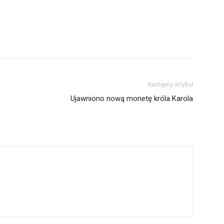
Następny artykuł
Ujawniono nową monetę króla Karola