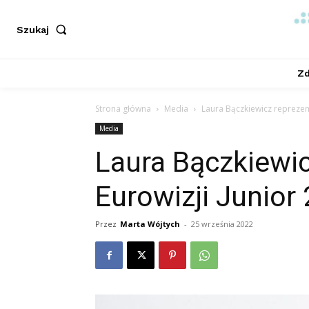
Szukaj
Zd
Strona główna
Media
Laura Bączkiewicz reprezent
Media
Laura Bączkiewi
Eurowizji Junior
Przez
Marta Wójtych
-
25 września 2022