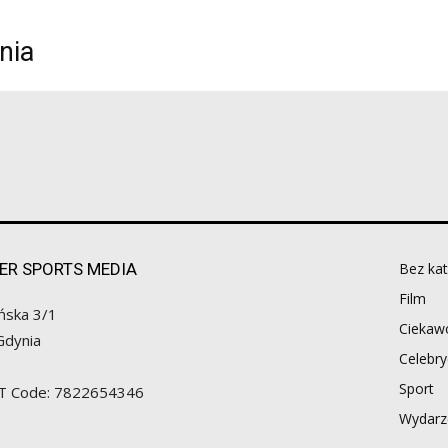
nia
ER SPORTS MEDIA
Bez kat
Film
ńska 3/1
Ciekawo
Gdynia
Celebry
Sport
AT Code: 7822654346
Wydarz