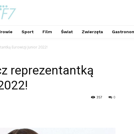
rowie
Sport
Film
Świat
Zwierzęta
Gastrono
antką Eurowizji Junior 2022!
cz reprezentantką
 2022!
357
0