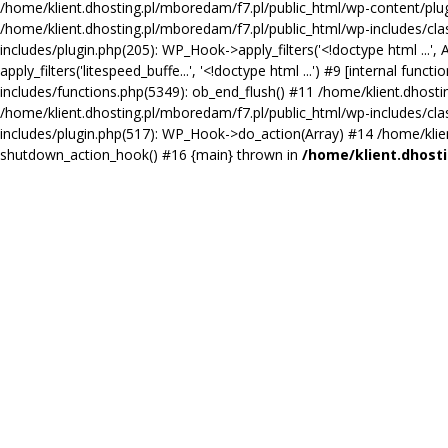
/home/klient.dhosting.pl/mboredam/f7.pl/public_html/wp-content/plugin
/home/klient.dhosting.pl/mboredam/f7.pl/public_html/wp-includes/clas
includes/plugin.php(205): WP_Hook->apply_filters('<!doctype html ...'
apply_filters('litespeed_buffe...', '<!doctype html ...') #9 [internal 
includes/functions.php(5349): ob_end_flush() #11 /home/klient.dhosti
/home/klient.dhosting.pl/mboredam/f7.pl/public_html/wp-includes/cl
includes/plugin.php(517): WP_Hook->do_action(Array) #14 /home/klient
shutdown_action_hook() #16 {main} thrown in
/home/klient.dhosti