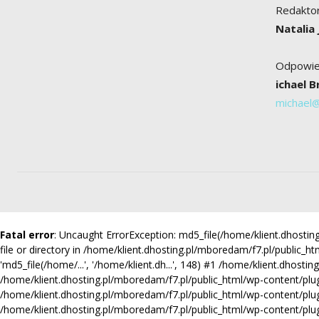
Redaktor
Natalia
Odpowied
ichael 
michael
Fatal error
: Uncaught ErrorException: md5_file(/home/klient.dhost
file or directory in /home/klient.dhosting.pl/mboredam/f7.pl/public_ht
'md5_file(/home/...', '/home/klient.dh...', 148) #1 /home/klient.dhosti
/home/klient.dhosting.pl/mboredam/f7.pl/public_html/wp-content/plugins/
/home/klient.dhosting.pl/mboredam/f7.pl/public_html/wp-content/plugi
/home/klient.dhosting.pl/mboredam/f7.pl/public_html/wp-content/plug