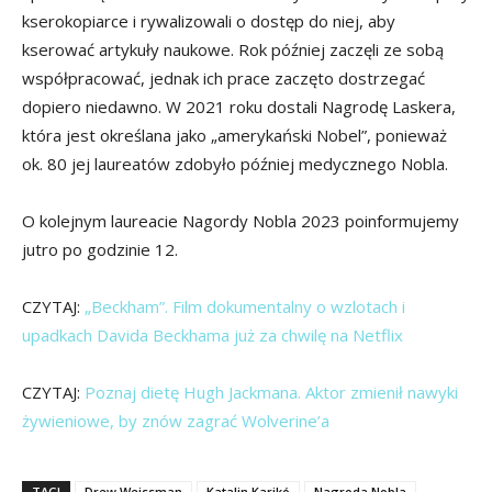
kserokopiarce i rywalizowali o dostęp do niej, aby
kserować artykuły naukowe. Rok później zaczęli ze sobą
współpracować, jednak ich prace zaczęto dostrzegać
dopiero niedawno. W 2021 roku dostali Nagrodę Laskera,
która jest określana jako „amerykański Nobel”, ponieważ
ok. 80 jej laureatów zdobyło później medycznego Nobla.
O kolejnym laureacie Nagordy Nobla 2023 poinformujemy
jutro po godzinie 12.
CZYTAJ:
„Beckham”. Film dokumentalny o wzlotach i
upadkach Davida Beckhama już za chwilę na Netflix
CZYTAJ:
Poznaj dietę Hugh Jackmana. Aktor zmienił nawyki
żywieniowe, by znów zagrać Wolverine’a
TAGI
Drew Weissman
Katalin Karikó
Nagroda Nobla