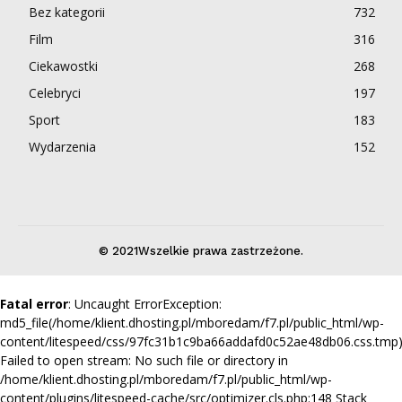
Bez kategorii
732
Film
316
Ciekawostki
268
Celebryci
197
Sport
183
Wydarzenia
152
© 2021Wszelkie prawa zastrzeżone.
Fatal error
: Uncaught ErrorException:
md5_file(/home/klient.dhosting.pl/mboredam/f7.pl/public_html/wp-
content/litespeed/css/97fc31b1c9ba66addafd0c52ae48db06.css.tmp)
Failed to open stream: No such file or directory in
/home/klient.dhosting.pl/mboredam/f7.pl/public_html/wp-
content/plugins/litespeed-cache/src/optimizer.cls.php:148 Stack