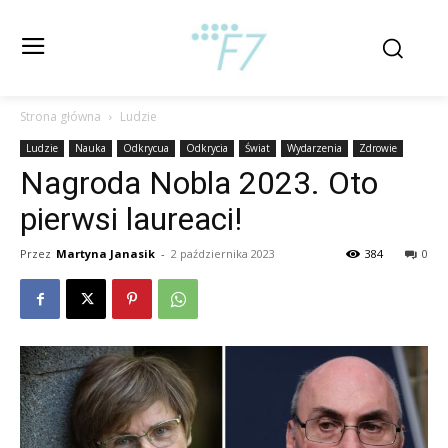
Strona główna
Ludzie
Ludzie
Nauka
Odkrycua
Odkrycia
Świat
Wydarzenia
Zdrowie
Nagroda Nobla 2023. Oto
pierwsi laureaci!
Przez
Martyna Janasik
-
2 października 2023
384
0