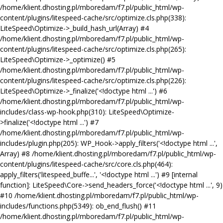
/home/klient.dhosting.pl/mboredam/f7.pl/public_html/wp-
content/plugins/litespeed-cache/src/optimize.cls.php(338):
LiteSpeed\Optimize->_build_hash_url(Array) #4
/home/klient.dhosting.pl/mboredam/f7.pl/public_html/wp-
content/plugins/litespeed-cache/src/optimize.cls.php(265):
LiteSpeed\Optimize->_optimize() #5
/home/klient.dhosting.pl/mboredam/f7.pl/public_html/wp-
content/plugins/litespeed-cache/src/optimize.cls.php(226):
LiteSpeed\Optimize->_finalize('<!doctype html ...') #6
/home/klient.dhosting.pl/mboredam/f7.pl/public_html/wp-
includes/class-wp-hook.php(310): LiteSpeed\Optimize-
>finalize('<!doctype html ...') #7
/home/klient.dhosting.pl/mboredam/f7.pl/public_html/wp-
includes/plugin.php(205): WP_Hook->apply_filters('<!doctype html ...',
Array) #8 /home/klient.dhosting.pl/mboredam/f7.pl/public_html/wp-
content/plugins/litespeed-cache/src/core.cls.php(464):
apply_filters('litespeed_buffe...', '<!doctype html ...') #9 [internal
function]: LiteSpeed\Core->send_headers_force('<!doctype html ...', 9)
#10 /home/klient.dhosting.pl/mboredam/f7.pl/public_html/wp-
includes/functions.php(5349): ob_end_flush() #11
/home/klient.dhosting.pl/mboredam/f7.pl/public_html/wp-