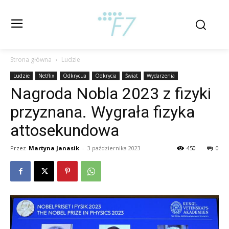
Strona główna
Ludzie
Ludzie
Netflix
Odkrycua
Odkrycia
Świat
Wydarzenia
Nagroda Nobla 2023 z fizyki
przyznana. Wygrała fizyka
attosekundowa
Przez
Martyna Janasik
-
3 października 2023
450
0