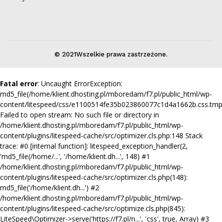
© 2021Wszelkie prawa zastrzeżone.
Fatal error
: Uncaught ErrorException:
md5_file(/home/klient.dhosting.pl/mboredam/f7.pl/public_html/wp-
content/litespeed/css/e1100514fe35b023860077c1d4a1662b.css.tmp
Failed to open stream: No such file or directory in
/home/klient.dhosting.pl/mboredam/f7.pl/public_html/wp-
content/plugins/litespeed-cache/src/optimizer.cls.php:148 Stack
trace: #0 [internal function]: litespeed_exception_handler(2,
'md5_file(/home/...', '/home/klient.dh...', 148) #1
/home/klient.dhosting.pl/mboredam/f7.pl/public_html/wp-
content/plugins/litespeed-cache/src/optimizer.cls.php(148):
md5_file('/home/klient.dh...') #2
/home/klient.dhosting.pl/mboredam/f7.pl/public_html/wp-
content/plugins/litespeed-cache/src/optimize.cls.php(845):
LiteSpeed\Optimizer->serve('https://f7.pl/n...', 'css', true, Array) #3