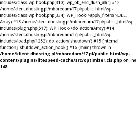
includes/class-wp-hook.php(310): wp_ob_end_flush_all('') #12
/home/klient.dhosting.pl/mboredam/f7.pl/public_html/wp-
includes/class-wp-hook.php(334): WP_Hook->apply_filters(NULL,
Array) #13 /home/klient.dhosting.pl/mboredam/f7.pl/public_html/wp-
includes/plugin.php(517): WP_Hook->do_action(Array) #14
/home/klient.dhosting.pl/mboredam/f7.pl/public_html/wp-
includes/load.php(1252): do_action('shutdown') #15 [internal
function]: shutdown_action_hook() #16 {main} thrown in
/home/klient.dhosting.pl/mboredam/f7.pl/public_html/wp-
content/plugins/litespeed-cache/src/optimizer.cls.php
on line
148