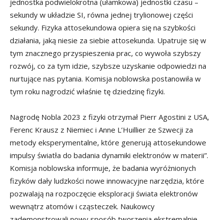
jednostka podwielokrotna (ułamkowa) jednostki czasu –
sekundy w układzie SI, równa jednej trylionowej części
sekundy. Fizyka attosekundowa opiera się na szybkości
działania, jaką niesie za siebie attosekunda. Upatruje się w
tym znacznego przyspieszenia prac, co wywoła szybszy
rozwój, co za tym idzie, szybsze uzyskanie odpowiedzi na
nurtujące nas pytania. Komisja noblowska postanowiła w
tym roku nagrodzić właśnie tę dziedzinę fizyki.
Nagrodę Nobla 2023 z fizyki otrzymał Pierr Agostini z USA,
Ferenc Krausz z Niemiec i Anne L’Huillier ze Szwecji za
metody eksperymentalne, które generują attosekundowe
impulsy światła do badania dynamiki elektronów w materii”.
Komisja noblowska informuje, że badania wyróżnionych
fizyków dały ludzkości nowe innowacyjne narzędzia, które
pozwalają na rozpoczęcie eksploracji świata elektronów
wewnątrz atomów i cząsteczek. Naukowcy
zademonstrowali nowy sposób tworzenia ekstremalnie