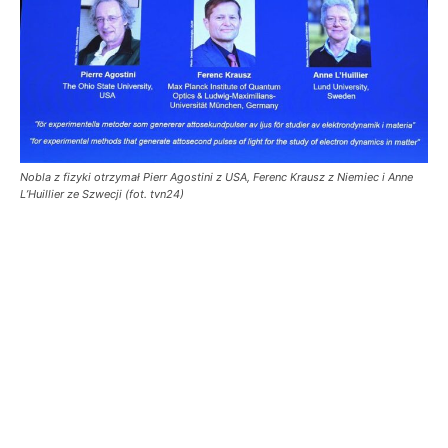
Nobla z fizyki otrzymał Pierr Agostini z USA, Ferenc Krausz z Niemiec i Anne
L’Huillier ze Szwecji (fot. tvn24)