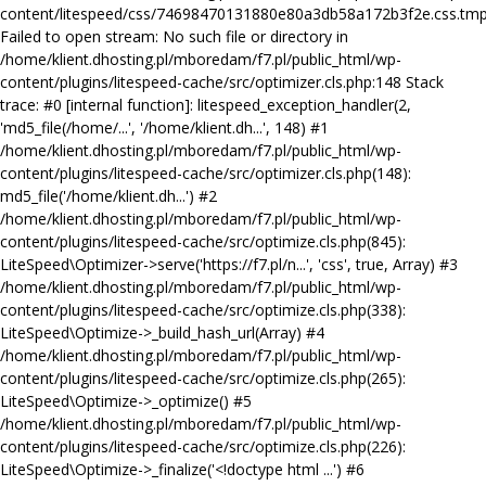
content/litespeed/css/74698470131880e80a3db58a172b3f2e.css.tmp
Failed to open stream: No such file or directory in
/home/klient.dhosting.pl/mboredam/f7.pl/public_html/wp-
content/plugins/litespeed-cache/src/optimizer.cls.php:148 Stack
trace: #0 [internal function]: litespeed_exception_handler(2,
'md5_file(/home/...', '/home/klient.dh...', 148) #1
/home/klient.dhosting.pl/mboredam/f7.pl/public_html/wp-
content/plugins/litespeed-cache/src/optimizer.cls.php(148):
md5_file('/home/klient.dh...') #2
/home/klient.dhosting.pl/mboredam/f7.pl/public_html/wp-
content/plugins/litespeed-cache/src/optimize.cls.php(845):
LiteSpeed\Optimizer->serve('https://f7.pl/n...', 'css', true, Array) #3
/home/klient.dhosting.pl/mboredam/f7.pl/public_html/wp-
content/plugins/litespeed-cache/src/optimize.cls.php(338):
LiteSpeed\Optimize->_build_hash_url(Array) #4
/home/klient.dhosting.pl/mboredam/f7.pl/public_html/wp-
content/plugins/litespeed-cache/src/optimize.cls.php(265):
LiteSpeed\Optimize->_optimize() #5
/home/klient.dhosting.pl/mboredam/f7.pl/public_html/wp-
content/plugins/litespeed-cache/src/optimize.cls.php(226):
LiteSpeed\Optimize->_finalize('<!doctype html ...') #6