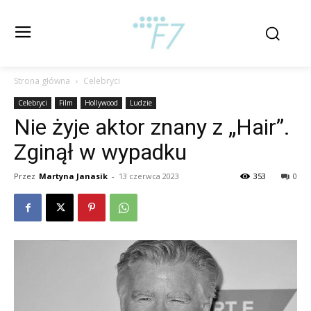
Strona główna
Celebryci
Celebryci
Film
Hollywood
Ludzie
Nie żyje aktor znany z „Hair”.
Zginął w wypadku
Przez
Martyna Janasik
-
13 czerwca 2023
353
0