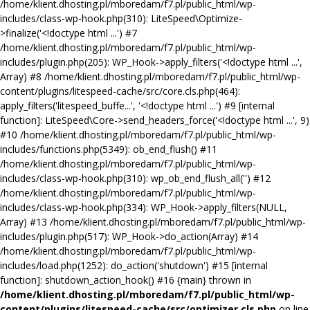
/home/klient.dhosting.pl/mboredam/f7.pl/public_html/wp-
includes/class-wp-hook.php(310): LiteSpeed\Optimize-
>finalize('<!doctype html ...') #7
/home/klient.dhosting.pl/mboredam/f7.pl/public_html/wp-
includes/plugin.php(205): WP_Hook->apply_filters('<!doctype html ...',
Array) #8 /home/klient.dhosting.pl/mboredam/f7.pl/public_html/wp-
content/plugins/litespeed-cache/src/core.cls.php(464):
apply_filters('litespeed_buffe...', '<!doctype html ...') #9 [internal
function]: LiteSpeed\Core->send_headers_force('<!doctype html ...', 9)
#10 /home/klient.dhosting.pl/mboredam/f7.pl/public_html/wp-
includes/functions.php(5349): ob_end_flush() #11
/home/klient.dhosting.pl/mboredam/f7.pl/public_html/wp-
includes/class-wp-hook.php(310): wp_ob_end_flush_all('') #12
/home/klient.dhosting.pl/mboredam/f7.pl/public_html/wp-
includes/class-wp-hook.php(334): WP_Hook->apply_filters(NULL,
Array) #13 /home/klient.dhosting.pl/mboredam/f7.pl/public_html/wp-
includes/plugin.php(517): WP_Hook->do_action(Array) #14
/home/klient.dhosting.pl/mboredam/f7.pl/public_html/wp-
includes/load.php(1252): do_action('shutdown') #15 [internal
function]: shutdown_action_hook() #16 {main} thrown in
/home/klient.dhosting.pl/mboredam/f7.pl/public_html/wp-
content/plugins/litespeed-cache/src/optimizer.cls.php
on line