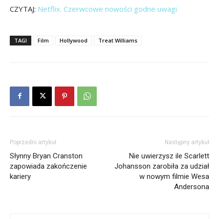
CZYTAJ:
Netflix. Czerwcowe nowości godne uwagi
TAGI
Film
Hollywood
Treat Williams
Poprzedni artykuł
Następny artykuł
Słynny Bryan Cranston
Nie uwierzysz ile Scarlett
zapowiada zakończenie
Johansson zarobiła za udział
kariery
w nowym filmie Wesa
Andersona